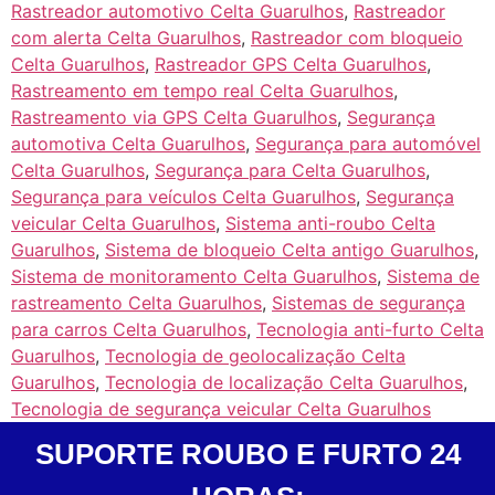
Rastreador automotivo Celta Guarulhos
,
Rastreador
com alerta Celta Guarulhos
,
Rastreador com bloqueio
Celta Guarulhos
,
Rastreador GPS Celta Guarulhos
,
Rastreamento em tempo real Celta Guarulhos
,
Rastreamento via GPS Celta Guarulhos
,
Segurança
automotiva Celta Guarulhos
,
Segurança para automóvel
Celta Guarulhos
,
Segurança para Celta Guarulhos
,
Segurança para veículos Celta Guarulhos
,
Segurança
veicular Celta Guarulhos
,
Sistema anti-roubo Celta
Guarulhos
,
Sistema de bloqueio Celta antigo Guarulhos
,
Sistema de monitoramento Celta Guarulhos
,
Sistema de
rastreamento Celta Guarulhos
,
Sistemas de segurança
para carros Celta Guarulhos
,
Tecnologia anti-furto Celta
Guarulhos
,
Tecnologia de geolocalização Celta
Guarulhos
,
Tecnologia de localização Celta Guarulhos
,
Tecnologia de segurança veicular Celta Guarulhos
SUPORTE ROUBO E FURTO 24