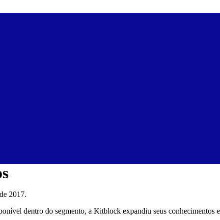
os
sde 2017.
onível dentro do segmento, a Kitblock expandiu seus conhecimentos 