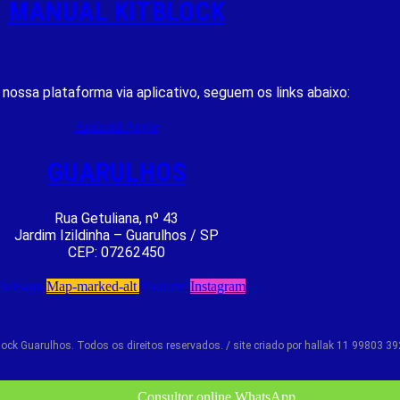
MANUAL KITBLOCK
r nossa plataforma via aplicativo, seguem os links abaixo:
Android
Apple
GUARULHOS
Rua Getuliana, nº 43
Jardim Izildinha – Guarulhos / SP
CEP: 07262450
hatsapp
Map-marked-alt
Youtube
Instagram
lock Guarulhos. Todos os direitos reservados. / site criado por hallak 11 99803 3
Consultor online WhatsApp