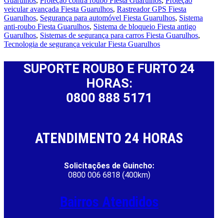
Guarulhos
,
Proteção contra roubo Fiesta Guarulhos
,
Proteção
veicular avançada Fiesta Guarulhos
,
Rastreador GPS Fiesta
Guarulhos
,
Segurança para automóvel Fiesta Guarulhos
,
Sistema
anti-roubo Fiesta Guarulhos
,
Sistema de bloqueio Fiesta antigo
Guarulhos
,
Sistemas de segurança para carros Fiesta Guarulhos
,
Tecnologia de segurança veicular Fiesta Guarulhos
SUPORTE ROUBO E FURTO 24
HORAS:
0800 888 5171
ATENDIMENTO 24 HORAS
Solicitações de Guincho:
0800 006 6818 (400km)
Bairros Atendidos