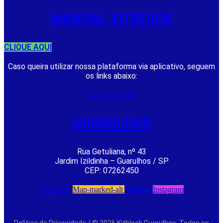
MANUAL KITBLOCK
CLIQUE AQUI
Caso queira utilizar nossa plataforma via aplicativo, seguem
os links abaixo:
Android
Apple
GUARULHOS
Rua Getuliana, nº 43
Jardim Izildinha – Guarulhos / SP
CEP: 07262450
Whatsapp
Map-marked-alt
Youtube
Instagram
Política de Privacidade
/ © 2026 Kitblock Guarulhos. Todos os