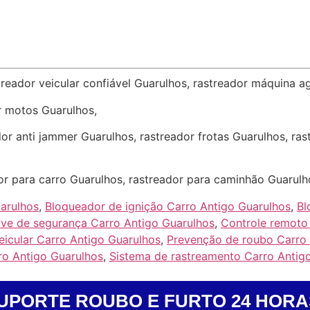
treador veicular confiável Guarulhos, rastreador máquina ag
r motos Guarulhos,
or anti jammer Guarulhos, rastreador frotas Guarulhos, ra
or para carro Guarulhos, rastreador para caminhão Guarulh
uarulhos
,
Bloqueador de ignição Carro Antigo Guarulhos
,
Bl
ve de segurança Carro Antigo Guarulhos
,
Controle remoto 
veicular Carro Antigo Guarulhos
,
Prevenção de roubo Carro 
ro Antigo Guarulhos
,
Sistema de rastreamento Carro Antig
UPORTE ROUBO E FURTO 24 HORA