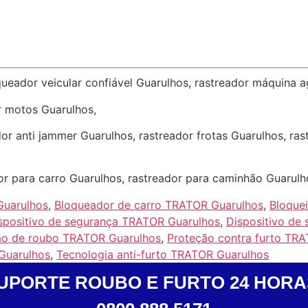
queador veicular confiável Guarulhos, rastreador máquina a
r motos Guarulhos,
or anti jammer Guarulhos, rastreador frotas Guarulhos, ra
or para carro Guarulhos, rastreador para caminhão Guarulh
Guarulhos
,
Bloqueador de carro TRATOR Guarulhos
,
Bloque
spositivo de segurança TRATOR Guarulhos
,
Dispositivo de
ão de roubo TRATOR Guarulhos
,
Proteção contra furto TR
Guarulhos
,
Tecnologia anti-furto TRATOR Guarulhos
UPORTE ROUBO E FURTO 24 HORA