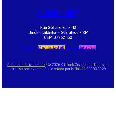
GUARULHOS
Rua Getuliana, nº 43
Jardim Izildinha – Guarulhos / SP
CEP: 07262450
Whatsapp
Map-marked-alt
Youtube
Instagram
Política de Privacidade
/ © 2026 Kitblock Guarulhos. Todos os
direitos reservados. / site criado por hallak 11 99803 3929