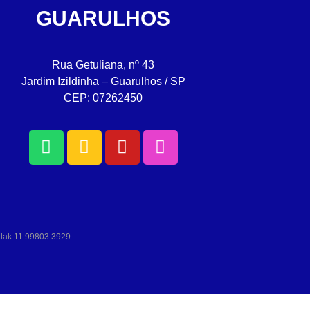
GUARULHOS
Rua Getuliana, nº 43
Jardim Izildinha – Guarulhos / SP
CEP: 07262450
allak 11 99803 3929