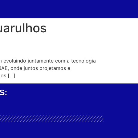
uarulhos
m evoluindo juntamente com a tecnologia
RAE, onde juntos projetamos e
mos […]
S: