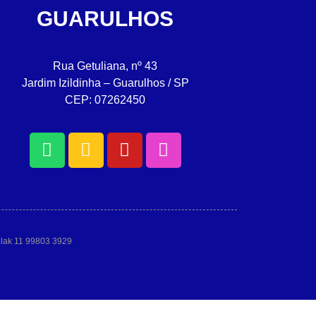
GUARULHOS
Rua Getuliana, nº 43
Jardim Izildinha – Guarulhos / SP
CEP: 07262450
allak 11 99803 3929