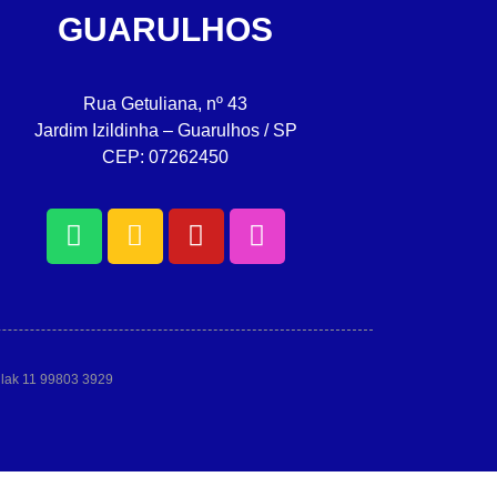
GUARULHOS
Rua Getuliana, nº 43
Jardim Izildinha – Guarulhos / SP
CEP: 07262450
allak 11 99803 3929