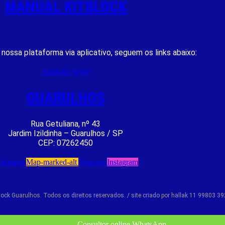
MANUAL KITBLOCK
r nossa plataforma via aplicativo, seguem os links abaixo:
Android
Apple
GUARULHOS
Rua Getuliana, nº 43
Jardim Izildinha – Guarulhos / SP
CEP: 07262450
hatsapp
Map-marked-alt
Youtube
Instagram
lock Guarulhos. Todos os direitos reservados. / site criado por hallak 11 99803 3
Consultor online WhatsApp