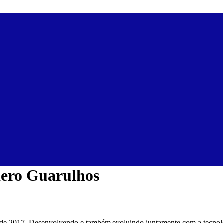
dero Guarulhos
sde 2017. Desenvolvendo e também evoluindo juntamente com a tecnolo