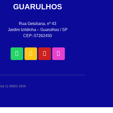
GUARULHOS
Rua Getuliana, nº 43
Jardim Izildinha – Guarulhos / SP
CEP: 07262450
allak 11 99803 3929