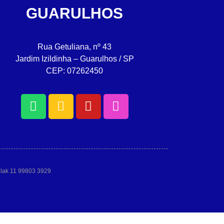
GUARULHOS
Rua Getuliana, nº 43
Jardim Izildinha – Guarulhos / SP
CEP: 07262450
allak 11 99803 3929