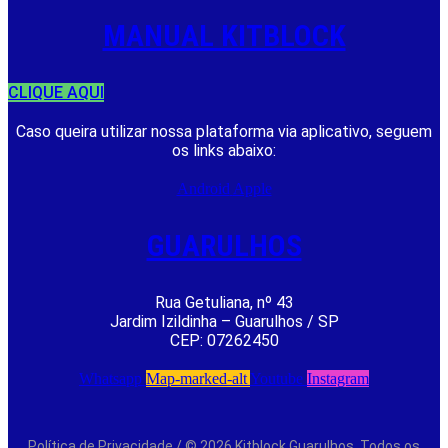
MANUAL KITBLOCK
CLIQUE AQUI
Caso queira utilizar nossa plataforma via aplicativo, seguem
os links abaixo:
Android
Apple
GUARULHOS
Rua Getuliana, nº 43
Jardim Izildinha – Guarulhos / SP
CEP: 07262450
Whatsapp
Map-marked-alt
Youtube
Instagram
Política de Privacidade
/ © 2026 Kitblock Guarulhos. Todos os