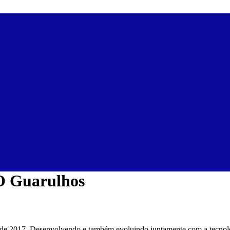
O Guarulhos
sde 2017. Desenvolvendo e também evoluindo juntamente com a tecnolo