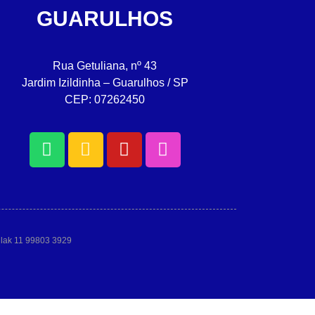
GUARULHOS
Rua Getuliana, nº 43
Jardim Izildinha – Guarulhos / SP
CEP: 07262450
allak 11 99803 3929