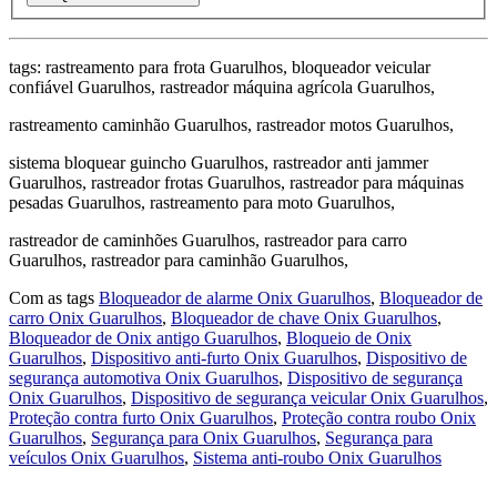
tags: rastreamento para frota Guarulhos, bloqueador veicular
confiável Guarulhos, rastreador máquina agrícola Guarulhos,
rastreamento caminhão Guarulhos, rastreador motos Guarulhos,
sistema bloquear guincho Guarulhos, rastreador anti jammer
Guarulhos, rastreador frotas Guarulhos, rastreador para máquinas
pesadas Guarulhos, rastreamento para moto Guarulhos,
rastreador de caminhões Guarulhos, rastreador para carro
Guarulhos, rastreador para caminhão Guarulhos,
Com as tags
Bloqueador de alarme Onix Guarulhos
,
Bloqueador de
carro Onix Guarulhos
,
Bloqueador de chave Onix Guarulhos
,
Bloqueador de Onix antigo Guarulhos
,
Bloqueio de Onix
Guarulhos
,
Dispositivo anti-furto Onix Guarulhos
,
Dispositivo de
segurança automotiva Onix Guarulhos
,
Dispositivo de segurança
Onix Guarulhos
,
Dispositivo de segurança veicular Onix Guarulhos
,
Proteção contra furto Onix Guarulhos
,
Proteção contra roubo Onix
Guarulhos
,
Segurança para Onix Guarulhos
,
Segurança para
veículos Onix Guarulhos
,
Sistema anti-roubo Onix Guarulhos