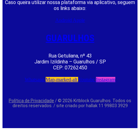
Caso queira utilizar nossa plataforma via aplicativo, seguem
os links abaixo:
Android
Apple
GUARULHOS
Rua Getuliana, nº 43
Jardim Izildinha – Guarulhos / SP
CEP: 07262450
Whatsapp
Map-marked-alt
Youtube
Instagram
Política de Privacidade
/ © 2026 Kitblock Guarulhos. Todos os
direitos reservados. / site criado por hallak 11 99803 3929